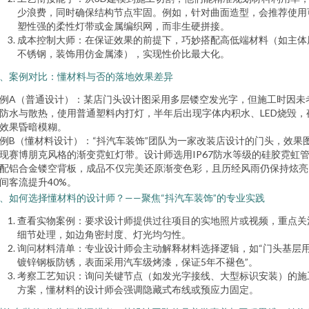
少浪费，同时确保结构节点牢固。例如，针对曲面造型，会推荐使用
塑性强的柔性灯带或金属编织网，而非生硬拼接。
成本控制大师：在保证效果的前提下，巧妙搭配高低端材料（如主体
不锈钢，装饰用仿金属漆），实现性价比最大化。
、案例对比：懂材料与否的落地效果差异
例A（普通设计）：某店门头设计图采用多层镂空发光字，但施工时因未
防水与散热，使用普通塑料内打灯，半年后出现字体内积水、LED烧毁，
效果昏暗模糊。
例B（懂材料设计）：“抖汽车装饰”团队为一家改装店设计的门头，效果
现赛博朋克风格的渐变霓虹灯带。设计师选用IP67防水等级的硅胶霓虹
配铝合金镂空背板，成品不仅完美还原渐变色彩，且历经风雨仍保持炫亮
间客流提升40%。
、如何选择懂材料的设计师？——聚焦“抖汽车装饰”的专业实践
查看实物案例：要求设计师提供过往项目的实地照片或视频，重点关
细节处理，如边角密封度、灯光均匀性。
询问材料清单：专业设计师会主动解释材料选择逻辑，如“门头基层
镀锌钢板防锈，表面采用汽车级烤漆，保证5年不褪色”。
考察工艺知识：询问关键节点（如发光字接线、大型标识安装）的施
方案，懂材料的设计师会强调隐藏式布线或预应力固定。