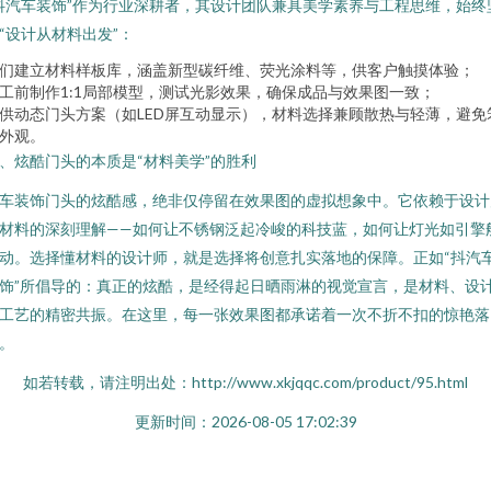
抖汽车装饰”作为行业深耕者，其设计团队兼具美学素养与工程思维，始终
“设计从材料出发”：
们建立材料样板库，涵盖新型碳纤维、荧光涂料等，供客户触摸体验；
工前制作1:1局部模型，测试光影效果，确保成品与效果图一致；
供动态门头方案（如LED屏互动显示），材料选择兼顾散热与轻薄，避免
外观。
、炫酷门头的本质是“材料美学”的胜利
车装饰门头的炫酷感，绝非仅停留在效果图的虚拟想象中。它依赖于设计
材料的深刻理解——如何让不锈钢泛起冷峻的科技蓝，如何让灯光如引擎
动。选择懂材料的设计师，就是选择将创意扎实落地的保障。正如“抖汽
饰”所倡导的：真正的炫酷，是经得起日晒雨淋的视觉宣言，是材料、设
工艺的精密共振。在这里，每一张效果图都承诺着一次不折不扣的惊艳落
。
如若转载，请注明出处：http://www.xkjqqc.com/product/95.html
更新时间：2026-08-05 17:02:39