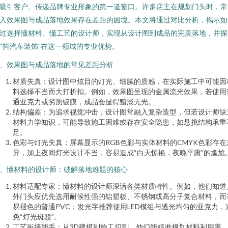
吸引客户、传递品牌专业形象的第一道窗口。许多店主在规划门头时，常
入效果图与成品落地效果存在差距的困境。本文将通过对比分析，揭示如
过选择懂材料、懂工艺的设计师，实现从设计图到成品的完美落地，并探
“抖汽车装饰”在这一领域的专业优势。
、效果图与成品落地的常见差距分析
材质失真：设计图中炫目的灯光、细腻的质感，在实际施工中可能因
料选择不当而大打折扣。例如，效果图呈现的金属流光效果，若使用
通亚克力或劣质镀膜，成品会显得黯淡无光。
结构偏差：为追求视觉冲击，设计图常融入复杂造型，但若设计师缺
材料力学知识，可能导致施工困难或存在安全隐患，如悬挑结构承重
足。
色彩与灯光失真：屏幕显示的RGB色彩与实体材料的CMYK色彩存在
异，加上夜间灯光设计不当，容易造成“白天惊艳，夜晚平庸”的尴尬
、懂材料的设计师：破解落地难题的核心
材料适配专家：懂材料的设计师深谙各类材质特性。例如，他们知道
外门头应优先选用耐候性强的铝塑板、不锈钢或高分子复合材料，而
易褪色的普通PVC；发光字推荐使用LED模组与透光均匀的亚克力，
免“灯光斑驳”。
工艺衔接能手：从3D建模到施工切割，他们能精准规划材料利用率