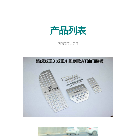
产品列表
PRODUCT