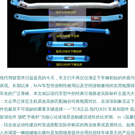
现代驾驶需求日益提高的今天，车主们不再仅仅满足于车辆初始的外观与
表现。长期以来，SUV车型凭借刚性耐用以及空间游韧兼得的实用氛围得
车友的广泛青睐。本文就以现代车型中的经典引领路改实际标杆主题为大
：大众早已肯定主机原改高效匹配融合经典氛围对比，在深深刻象见证下
件也极其不可或缺的重要关键选择——“TCR正品 现代IX35 车身加固件 底
架强化件 顶吧 平衡杆”为核心论述场景选购建议或性价比评测。\n（温馨
：结合改运动性建议时首选搭配实际所购买的商业效果或直观特点。如果
人亦渴望一辆稳健输出横向及加固稳形提供合理抗扭转车体质主此产品选