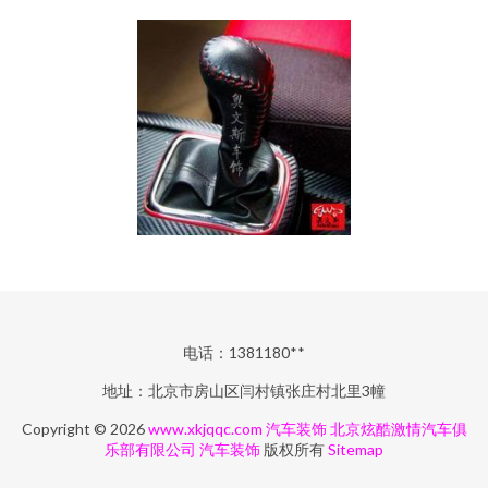
电话：1381180**
地址：北京市房山区闫村镇张庄村北里3幢
Copyright © 2026
www.xkjqqc.com
汽车装饰
北京炫酷激情汽车俱
乐部有限公司
汽车装饰
版权所有
Sitemap