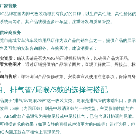
. 厂家背景
BG品牌在国内排气改装领域拥有良好的口碑，以生产高性能、高性价比
系统而闻名。其产品线覆盖多种车型，注重研发与质量管控。
. 供应商服务
莞市南城宝车汽车装饰用品店作为该产品的销售点之一，提供产品的展示
售及可能的安装咨询服务。在购买时，建议消费者：
实资质
：确认店铺是否为ABG的正规授权销售点，以确保产品为正品。
看实物图片
：通过店铺提供的产品细节图片，直观了解做工、焊接点、标
。
询与售后
：详细询问产品保修政策、安装事宜及使用注意事项，保障自身
。
四、排气管/尾喉/S鼓的选择与搭配
品属于“排气管/尾喉/S鼓”这一改装大类。尾喉是排气管的末端出口，影
效果；S鼓（内回压鼓）则是中段消音鼓的一种类型，主要影响性能与声
。ABG此款产品通常为完整尾段或中尾段排气，已包含设计协调的尾喉
可根据追求的效果（如更安静的直排或声浪更大的M鼓等）进行选择，但
BG内回压鼓在平衡性上表现优异。