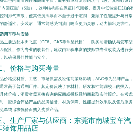
备出色的耐腐蚀性和高耐用度，能有效应对复杂路况与气候。其核心设计
“内回压鼓”（S鼓），这种结构能在保证排气顺畅、提升中低转速扭矩的
控制排气声浪，使其低沉浑厚而不至于过于喧闹，兼顾了性能提升与日常
的舒适性。安装后，通常能感受到油门响应更为灵敏，动力输出更线性。
. 适用车型与安装
品主要适配本田飞度（GE8、GK5等常见代目），购买前请确认与爱车型
匹配性。作为专业的改装件，建议由经验丰富的技师或专业改装店进行安
，以确保最佳性能与安全。
二、价格与购买考量
品价格受材质、工艺、市场供需及经销商策略影响，ABG作为品牌产品
通常高于普通副厂件。其定价反映了在材料、研发和性能调校上的投入。
具体价格，消费者需直接咨询供应商或授权经销商获取实时报价。在考虑
时，应综合评估产品的品牌信誉、材质保障、性能提升效果以及售后服务
免单纯追求低价而购入劣质产品。
三、生产厂家与供应商：东莞市南城宝车汽
车装饰用品店