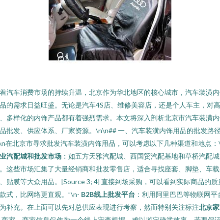
着汽车消费市场的持续升温，北京作为华北地区的核心城市，汽车装潢内
品的需求日益旺盛。无论是汽车4S店、维修美容店，还是个人车主，对
、多样化的内饰产品都有着强烈需求。本文将深入剖析北京市汽车装潢内
品批发、供应体系、厂家资源。\n\n## 一、汽车装潢内饰用品的批发路
n\n在北京市寻求批发汽车装潢内饰用品，可以考虑以下几种渠道和地点：\
业汽配城和批发市场
：如五方天雅汽配城、西国贸汽配基地和草桥汽配城
。这些市场汇集了大量经销商和批发零售店，适合寻找座套、脚垫、车载
、贴膜等大众用品。[Source 3; 4] 直接到场采购，可以看到实际商品的质
款式，比网络更直观。”\n-
B2B线上批发平台
：利用阿里巴巴等物联网平
为补充。在上面可以先对总供应表现进行考察，然而特别关注标注
北京
家
：商家，商家信息仅作为一个线上审查根据，难以鉴定确凿效率。若要保