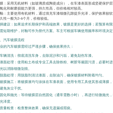
膜：采用无机材料（如玻璃质或陶瓷成分），在车漆表面形成坚硬保护层
氧化和耐磨损能力更强，持久性高，但价格相对较高。
釉：主要使用有机材料，通过填充车漆细微孔隙提升光泽，保护效果较软
久性一般为3-6个月，价格较低。
择建议：如果追求长期保护和高端效果，镀膜是更好的选择；若预算有限
需短期维护，封釉可作为替代方案。车主可根据车辆使用频率和环境决定
、汽车镀膜流程
业的汽车镀膜需经过严谨步骤，确保效果持久：
. 车辆清洗：彻底清洗车身，去除泥沙和污垢，避免划伤车漆。
. 漆面处理：使用粘土布或专业工具去除铁粉、树胶等顽固污渍，必要时进
光以消除细微划痕。
. 脱脂处理：用脱脂剂清洁漆面，去除油污，确保镀膜材料附着均匀。
. 镀膜施工：将镀膜液均匀涂抹在车漆表面，使用专用工具使其形成薄膜，
避免灰尘干扰。
. 固化和抛光：等待镀膜层自然固化（通常需数小时），再进行轻微抛光，
光泽度。
. 质量检查：检查整体效果，确保无遗漏或瑕疵。