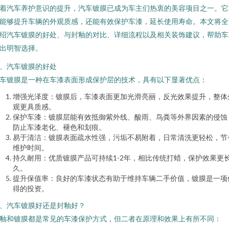
着汽车养护意识的提升，汽车镀膜已成为车主们热衷的美容项目之一。它
能够提升车辆的外观质感，还能有效保护车漆，延长使用寿命。本文将全
绍汽车镀膜的好处、与封釉的对比、详细流程以及相关装饰建议，帮助车
出明智选择。
、汽车镀膜的好处
车镀膜是一种在车漆表面形成保护层的技术，具有以下显著优点：
增强光泽度：镀膜后，车漆表面更加光滑亮丽，反光效果提升，整体
观更具质感。
保护车漆：镀膜层能有效抵御紫外线、酸雨、鸟粪等外界因素的侵蚀
防止车漆老化、褪色和划痕。
易于清洁：镀膜表面疏水性强，污垢不易附着，日常清洗更轻松，节
维护时间。
持久耐用：优质镀膜产品可持续1-2年，相比传统打蜡，保护效果更
久。
提升保值率：良好的车漆状态有助于维持车辆二手价值，镀膜是一项
得的投资。
、汽车镀膜好还是封釉好？
釉和镀膜都是常见的车漆保护方式，但二者在原理和效果上有所不同：